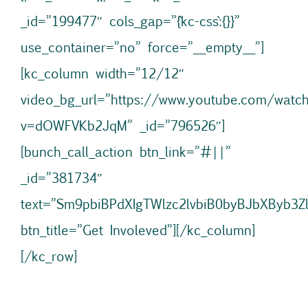
_id=”199477″ cols_gap=”{`kc-css`:{}}”
use_container=”no” force=”__empty__”]
[kc_column width=”12/12″
video_bg_url=”https://www.youtube.com/watc
v=dOWFVKb2JqM” _id=”796526″]
[bunch_call_action btn_link=”#||”
_id=”381734″
text=”Sm9pbiBPdXIgTWlzc2lvbiB0byBJbXByb
btn_title=”Get Involeved”][/kc_column]
[/kc_row]