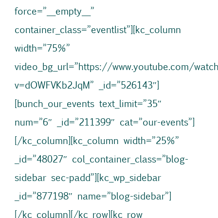
force=”__empty__”
container_class=”eventlist”][kc_column
width=”75%”
video_bg_url=”https://www.youtube.com/watc
v=dOWFVKb2JqM” _id=”526143″]
[bunch_our_events text_limit=”35″
num=”6″ _id=”211399″ cat=”our-events”]
[/kc_column][kc_column width=”25%”
_id=”48027″ col_container_class=”blog-
sidebar sec-padd”][kc_wp_sidebar
_id=”877198″ name=”blog-sidebar”]
[/kc_column][/kc_row][kc_row