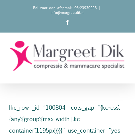
Ga
Bel voor een afspraak: 06-23930228
|
info@margreetdik.nl
naar
Facebook
inhoud
[kc_row _id=”100804″ cols_gap=”{`kc-css`:
{`any`:{`group`:{`max-width|.kc-
container`:`1195px`}}}}” use_container=”yes”